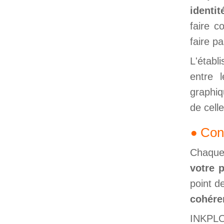
identi
faire 
faire pa
L'étab
entre 
graphiq
de celle
Con
Chaque
votre p
point d
cohére
INKPLOZ