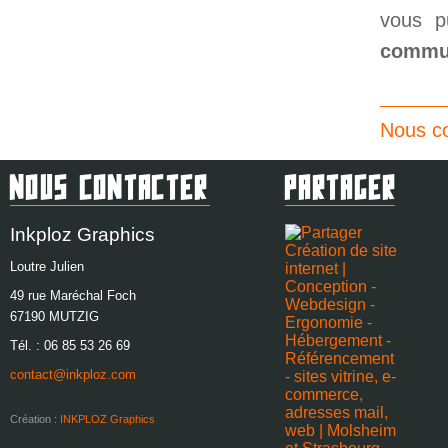
vous p
commun
Nous co
Nous Contacter
Partager
Inkploz Graphics
Loutre Julien
49 rue Maréchal Foch
67190
MUTZIG
Tél. :
06 85 53 26 69
contact@inkploz.com
Création :
INKPLOZ Graphics