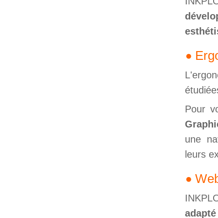
INKPLO
dévelo
esthét
Erg
L'ergon
étudiée
Pour vo
Graphic
une nav
leurs e
Web
INKPL
adapté