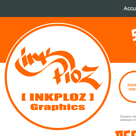
Création de
adresses ma
De