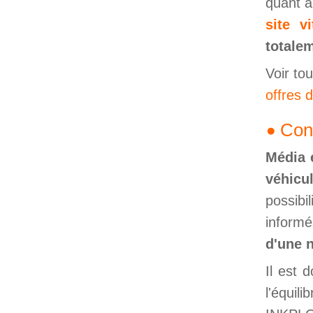
quant a
site vi
totale
Voir to
offres 
Con
Média 
véhicu
possibi
informé
d'une n
Il est 
l'équi