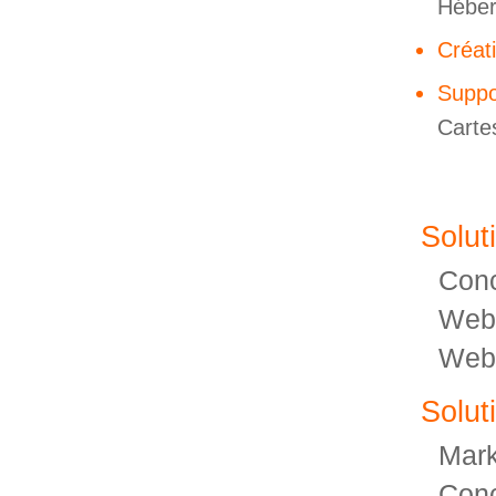
Hébe
Créat
Suppo
Cartes
Solut
Conc
Webd
Web
Solut
Mark
Conc