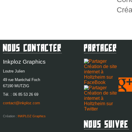
Créa
Nous Contacter
Partager
Inkploz Graphics
Loutre Julien
49 rue Maréchal Foch
67190
MUTZIG
Tél. :
06 85 53 26 69
contact@inkploz.com
Création :
INKPLOZ Graphics
Nous Suivre