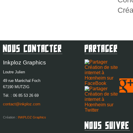
Créa
Nous Contacter
Partager
Inkploz Graphics
Loutre Julien
49 rue Maréchal Foch
67190
MUTZIG
Tél. :
06 85 53 26 69
contact@inkploz.com
Création :
INKPLOZ Graphics
Nous Suivre