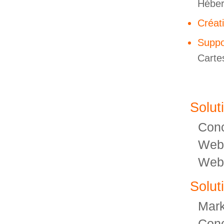
Hébe
Créat
Suppo
Cartes
Solut
Conc
Webd
Web
Solut
Mark
Conc